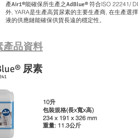
產
能確保所生產之
符合ISO 22241/
Air1®
AdBlue®
外, YARA是生產高質尿素的主要生產商, 在生產
液的供應鏈能確保供貨長遠的穩定性。
素產品資料
尿素
Blue®
241
10升
包裝規格
(長x寬x高)
234 x 191 x 326 mm
重量: 11.3公斤