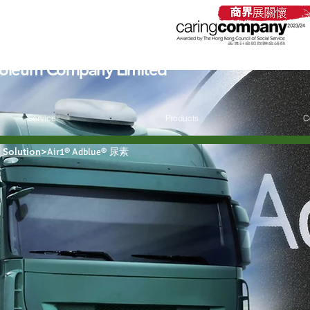
石油有限公司
roleum Company Limited
Service
Products
C
a
Solution
>
尿素
Air1® Adblue®