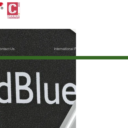
ontact Us
International Petroleum Trading