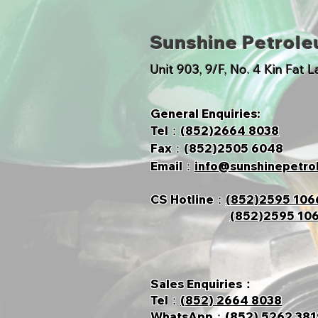
Sunshine Petrol
​Unit 903, 9/F, No. 4 Kin Fat 
General Enquiries:
Tel：
(852)2664 8038
Fax：(852)2505 6048
Email：
info@sunshinepetro
CS Hotline
：
(852)2595 106
(852)2595 10
Sales Enquiries：
Tel：
(852) 2664 8038
​WhatsApp：
(852) 5262 381