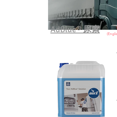
尿素
AdBlue®
(Engli