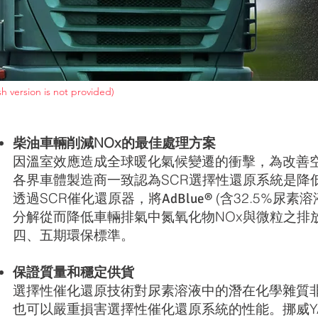
sh version is not provided)
柴油車輛削減NOx的最佳處理方案
因溫室效應造成全球暖化氣候變遷的衝擊，為改善
各界車體製造商一致認為SCR選擇性還原系統是降
透過SCR催化還原器，將
(含32.5%尿素
AdBlue®
分解從而降低車輛排氣中氮氧化物NOx與微粒之排放
四、五期環保標準。
保證質量和穩定供貨
選擇性催化還原技術對尿素溶液中的潛在化學雜質
也可以嚴重損害選擇性催化還原系統的性能。挪威Y