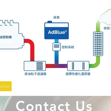
lution
Contact Us