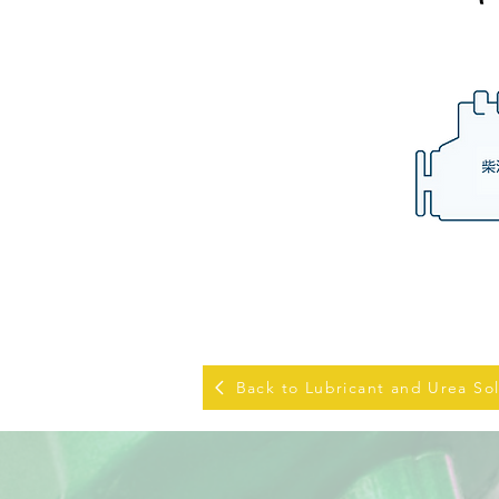
Back to Lubricant and Urea So