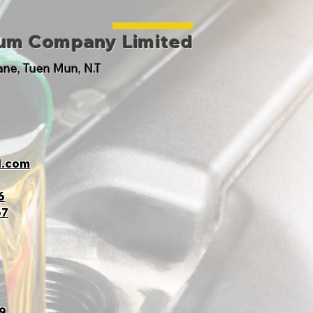
eum Company Limited
Lane, Tuen Mun, N.T
l.com
6
67
9