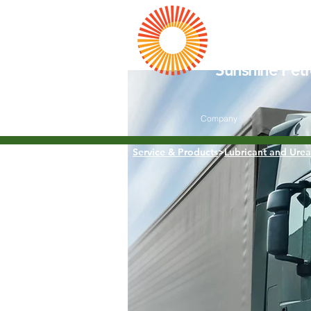
陽光
Sunshine Pet
Home
Company
​Service & Products
>
Lubricant and Ure