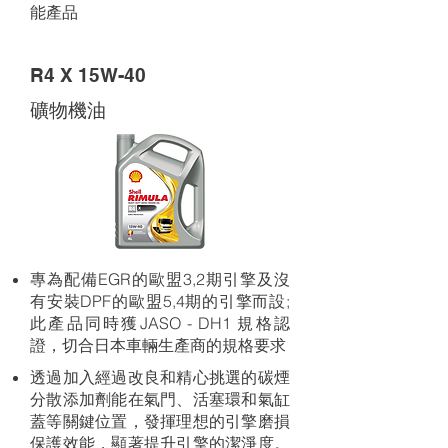
能產品
R4 X 15W-40
礦物機油
專為配備EGR的歐盟3,2期引擎及沒
有安裝DPF的歐盟5,4期的引擎而設;
此產品同時獲JASO - DH1 規格認
證，切合日本車輛生產商的規格要求
透過加入經過改良和精心挑選的碳煙
分散添加劑能在氣門、活塞環和氣缸
蓋等關鍵位置，發揮理想的引擎磨損
保護效能，顯著提升引擎的潔淨度。