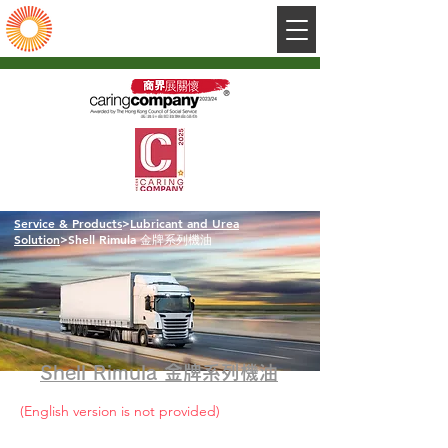
陽光石油有限公司
Sunshine Petroleum Company Limited
​Service & Products
>
Lubricant and Urea
Solution
>Shell Rimula 金牌系列機油
Shell Rimula 金牌系列機油
(English version is not provided)