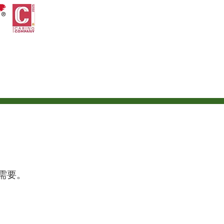
國際石油貿易
需要。