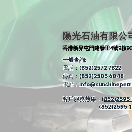
陽光石油有限公
​香港新界屯門建發里4號9樓9
一般查詢:
電話：
(852)2572 7822
傳真：(852)2505 6048
電郵：
info@sunshinepetr
客戶服務熱線
：
(852)2595
(852)259
5 